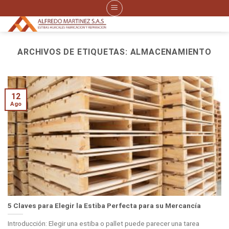
Skip
to
content
ARCHIVOS DE ETIQUETAS:
ALMACENAMIENTO
12
Ago
5 Claves para Elegir la Estiba Perfecta para su Mercancía
Introducción: Elegir una estiba o pallet puede parecer una tarea