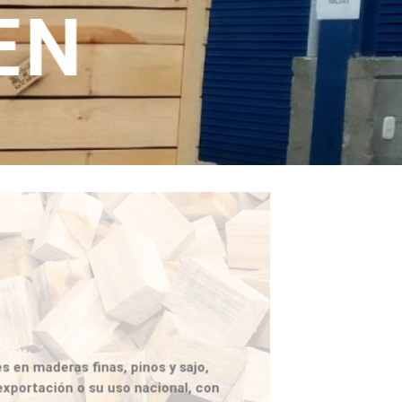
EN
d
e
r
a
H
u
a
c
a
l
e
s
e
n
M
a
d
e
r
a
C
 en maderas finas, pinos y sajo,
a
exportación o su uso nacional, con
r