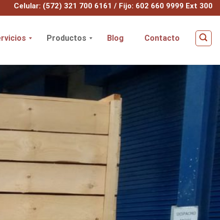
Celular: (572) 321 700 6161 / Fijo: 602 660 9999 Ext 300
rvicios
Productos
Blog
Contacto
E
s
t
i
b
a
s
y
B
a
s
e
s
e
n
M
a