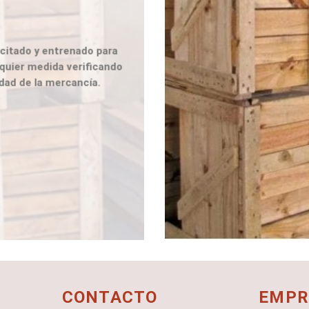
c
o
itado y entrenado para
quier medida verificando
dad de la mercancía.
CONTACTO
EMPR