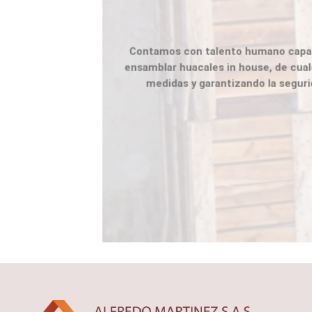
Contamos con talento humano capac
ensamblar huacales in house, de cual
medidas y garantizando la seguri