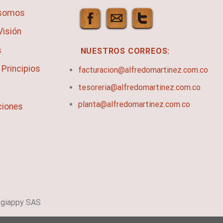
 somos
Visión
s
NUESTROS CORREOS:
 Principios
facturacion@alfredomartinez.com.co
tesoreria@alfredomartinez.com.co
planta@alfredomartinez.com.co
ciones
 giappy SAS